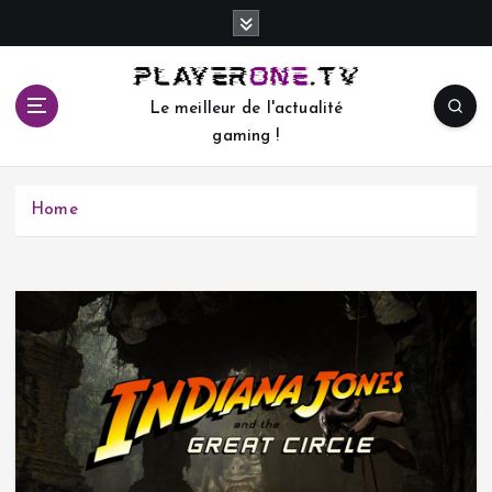
S
k
i
p
Le meilleur de l'actualité
t
gaming !
o
c
o
Home
n
t
e
n
t