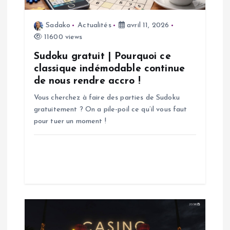
d
Sadako
Actualités
avril 11, 2026
e
11600 views
l
Sudoku gratuit | Pourquoi ce
classique indémodable continue
’
de nous rendre accro !
Vous cherchez à faire des parties de Sudoku
a
gratuitement ? On a pile-poil ce qu’il vous faut
pour tuer un moment !
r
t
i
c