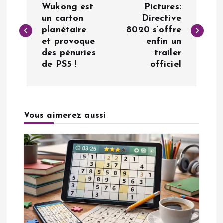
a
Wukong est
Pictures:
un carton
Directive
planétaire
8020 s’offre
v
et provoque
enfin un
des pénuries
trailer
i
de PS5 !
officiel
g
a
Vous aimerez aussi
t
i
o
n