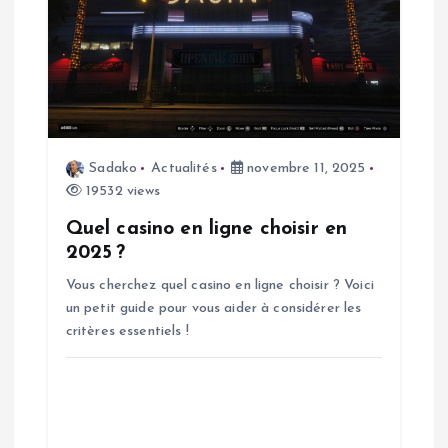
l
e
Sadako
Actualités
novembre 11, 2025
19532 views
Quel casino en ligne choisir en
2025 ?
Vous cherchez quel casino en ligne choisir ? Voici
un petit guide pour vous aider à considérer les
critères essentiels !