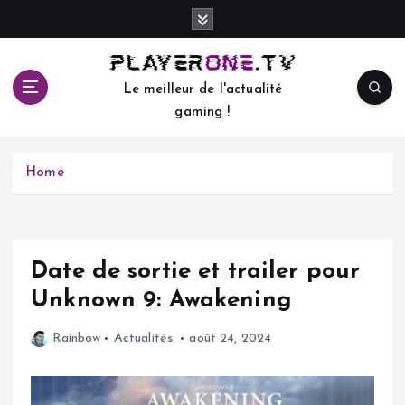
S
k
i
p
Le meilleur de l'actualité
t
gaming !
o
c
o
Home
n
t
e
n
t
Date de sortie et trailer pour
Unknown 9: Awakening
Rainbow
Actualités
août 24, 2024