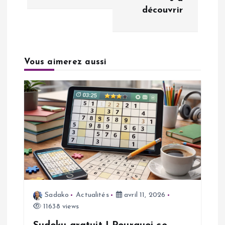
découvrir
a
t
Vous aimerez aussi
i
o
n
d
e
l
Sadako
Actualités
avril 11, 2026
11638 views
’