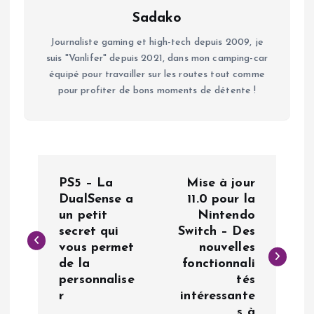
Sadako
Journaliste gaming et high-tech depuis 2009, je
suis "Vanlifer" depuis 2021, dans mon camping-car
équipé pour travailler sur les routes tout comme
pour profiter de bons moments de détente !
N
PS5 – La
Mise à jour
a
DualSense a
11.0 pour la
un petit
Nintendo
secret qui
Switch – Des
v
vous permet
nouvelles
de la
fonctionnali
i
personnalise
tés
r
intéressante
g
s à