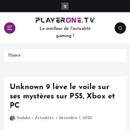
S
k
i
p
Le meilleur de l'actualité
t
gaming !
o
c
o
Home
n
t
e
n
t
Unknown 9 lève le voile sur
ses mystères sur PS5, Xbox et
PC
Sadako
Actualités
décembre 1, 2020