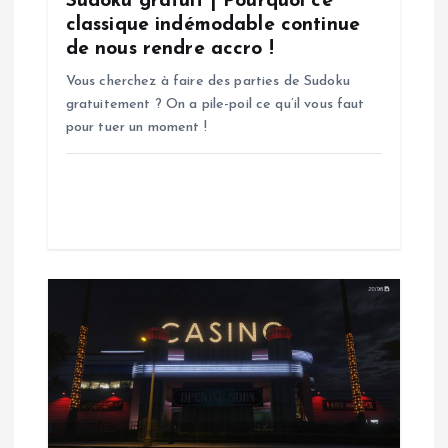
Sudoku gratuit | Pourquoi ce
a
classique indémodable continue
de nous rendre accro !
r
Vous cherchez à faire des parties de Sudoku
gratuitement ? On a pile-poil ce qu’il vous faut
t
pour tuer un moment !
i
c
l
e