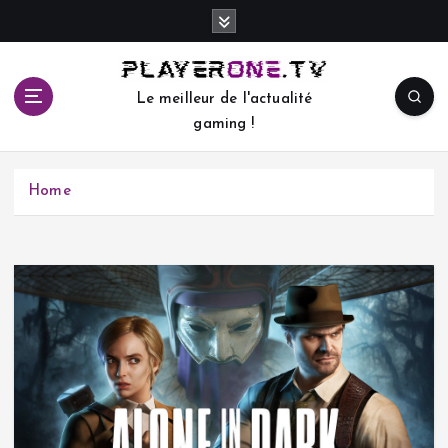
S
k
i
p
Le meilleur de l'actualité
t
gaming !
o
c
o
Home
n
t
e
n
t