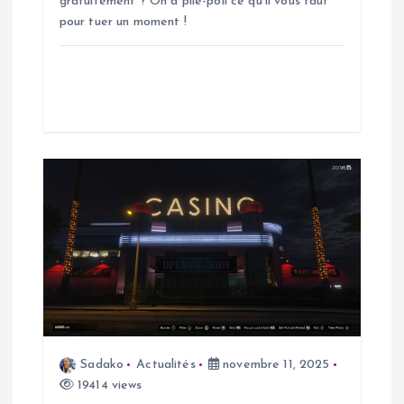
gratuitement ? On a pile-poil ce qu’il vous faut
a
pour tuer un moment !
r
t
i
c
l
e
Sadako
Actualités
novembre 11, 2025
19414 views