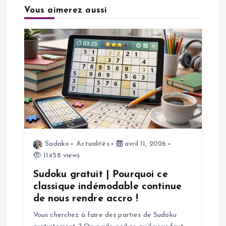
a
Vous aimerez aussi
t
i
o
n
d
Sadako
Actualités
avril 11, 2026
11458 views
e
Sudoku gratuit | Pourquoi ce
l
classique indémodable continue
de nous rendre accro !
’
Vous cherchez à faire des parties de Sudoku