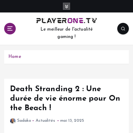
S
k
i
p
Le meilleur de l'actualité
t
gaming !
o
c
o
Home
n
t
e
n
t
Death Stranding 2 : Une
durée de vie énorme pour On
the Beach !
Sadako
Actualités
mai 13, 2025