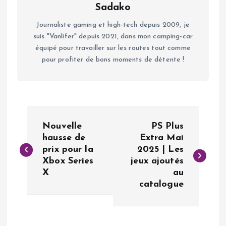
Sadako
Journaliste gaming et high-tech depuis 2009, je
suis "Vanlifer" depuis 2021, dans mon camping-car
équipé pour travailler sur les routes tout comme
pour profiter de bons moments de détente !
N
Nouvelle
PS Plus
a
hausse de
Extra Mai
prix pour la
2025 | Les
Xbox Series
jeux ajoutés
v
X
au
catalogue
i
g