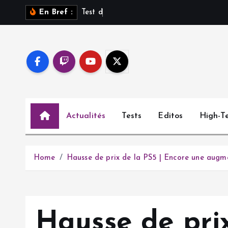
S
T
e
s
t
d
e
S
a
r
o
s
En Bref :
k
i
p
t
o
c
o
Actualités
Tests
Editos
High-T
n
t
e
n
Home
Hausse de prix de la PS5 | Encore une aug
t
Hausse de pri