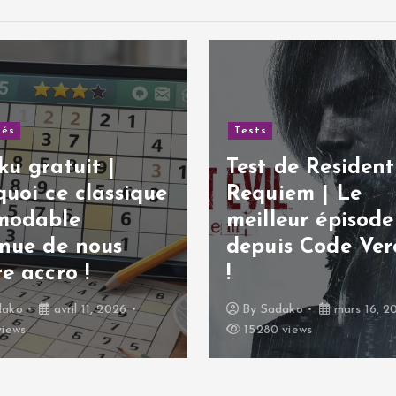
tés
Tests
u gratuit |
Test de Resident 
uoi ce classique
Requiem | Le
modable
meilleur épisode
inue de nous
depuis Code Ver
e accro !
!
dako
avril 11, 2026
By
Sadako
mars 16, 2
views
15280 views