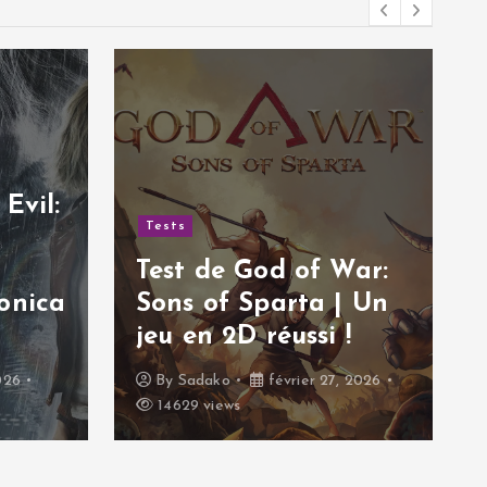
Evil:
Tests
Test de God of War:
onica
Sons of Sparta | Un
jeu en 2D réussi !
026
By
Sadako
février 27, 2026
14629 views