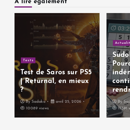
A lire également
t
i
c
Actuali
Sudok
l
Tests
Pourq
Test de Saros sur PS5
indé
e
| Returnal, en mieux
cont
?
rendr
By
Sadako
avril 25, 2026
By
Sa
10089 views
11591 