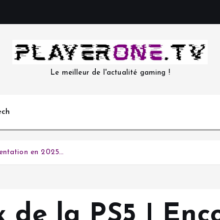
Le meilleur de l'actualité gaming !
ech
mentation en 2025…
x de la PS5 | Enc