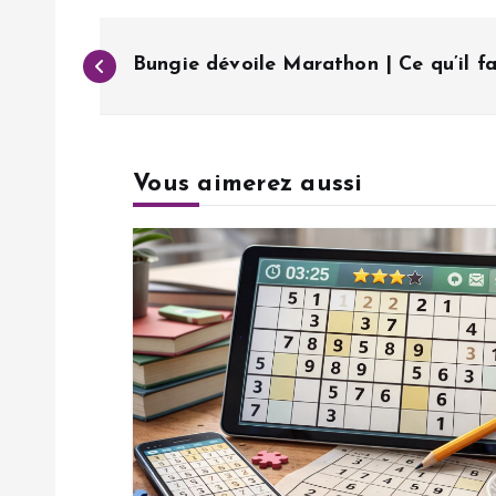
N
Bungie dévoile Marathon | Ce qu’il fa
a
v
Vous aimerez aussi
i
g
a
t
i