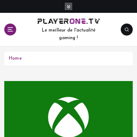
S
k
i
p
Le meilleur de l'actualité
t
gaming !
o
c
o
Home
n
t
e
n
t