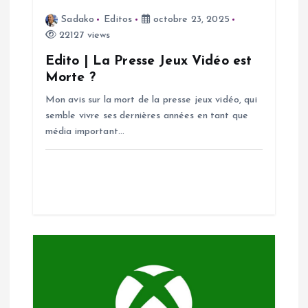
Sadako
Editos
octobre 23, 2025
e
22127 views
l
Edito | La Presse Jeux Vidéo est
Morte ?
’
Mon avis sur la mort de la presse jeux vidéo, qui
semble vivre ses dernières années en tant que
a
média important…
r
t
i
c
l