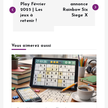
a
Play Février
annonce
2025 | Les
Rainbow Six
jeux à
Siege X
v
retenir !
i
g
Vous aimerez aussi
a
t
i
o
n