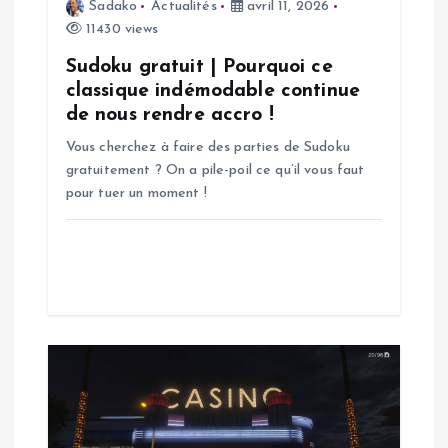
d
Sadako
Actualités
avril 11, 2026
11430 views
e
Sudoku gratuit | Pourquoi ce
classique indémodable continue
l
de nous rendre accro !
Vous cherchez à faire des parties de Sudoku
’
gratuitement ? On a pile-poil ce qu’il vous faut
pour tuer un moment !
a
r
t
i
c