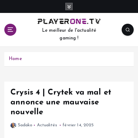
S
k
i
p
Le meilleur de l'actualité
t
gaming !
o
c
o
Home
n
t
e
n
t
Crysis 4 | Crytek va mal et
annonce une mauvaise
nouvelle
Sadako
Actualités
février 14, 2025