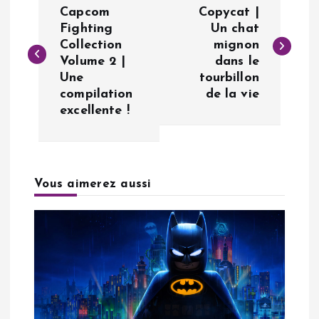
a
Capcom
Copycat |
Fighting
Un chat
Collection
mignon
v
Volume 2 |
dans le
Une
tourbillon
i
compilation
de la vie
excellente !
g
a
Vous aimerez aussi
t
i
o
n