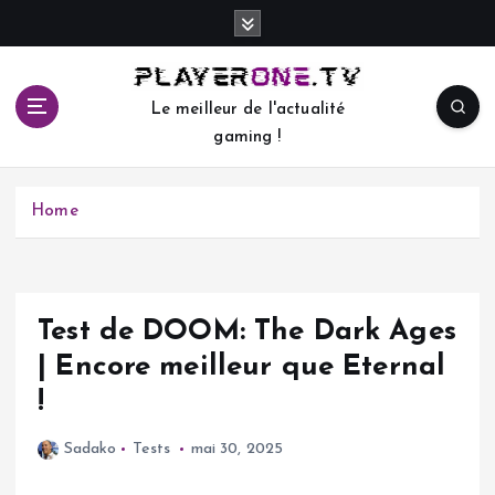
S
k
i
p
Le meilleur de l'actualité
t
gaming !
o
c
o
Home
n
t
e
n
t
Test de DOOM: The Dark Ages
| Encore meilleur que Eternal
!
Sadako
Tests
mai 30, 2025