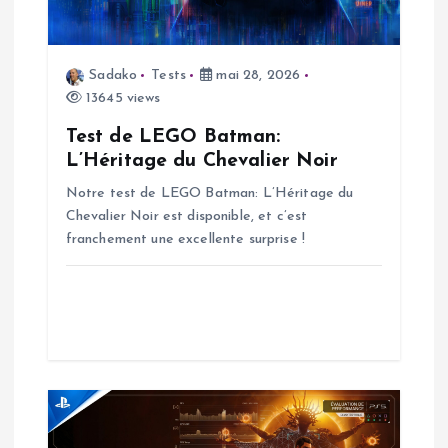
d
e
Sadako
Tests
mai 28, 2026
13645 views
l
Test de LEGO Batman:
’
L’Héritage du Chevalier Noir
Notre test de LEGO Batman: L’Héritage du
a
Chevalier Noir est disponible, et c’est
franchement une excellente surprise !
r
t
i
c