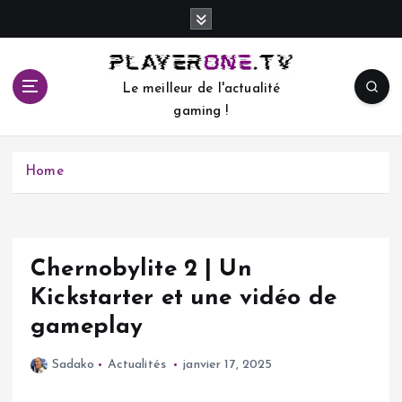
S
k
i
p
Le meilleur de l'actualité
t
gaming !
o
c
o
Home
n
t
e
n
t
Chernobylite 2 | Un
Kickstarter et une vidéo de
gameplay
Sadako
Actualités
janvier 17, 2025