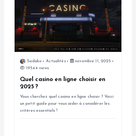
c
l
e
Sadako
Actualités
novembre 11, 2025
19544 views
Quel casino en ligne choisir en
2025 ?
Vous cherchez quel casino en ligne choisir ? Voici
un petit guide pour vous aider à considérer les
critères essentiels !