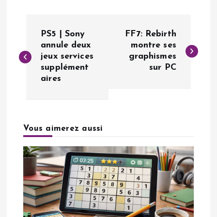
N
PS5 | Sony
FF7: Rebirth
a
annule deux
montre ses
jeux services
graphismes
supplément
sur PC
v
aires
i
g
Vous aimerez aussi
a
t
i
o