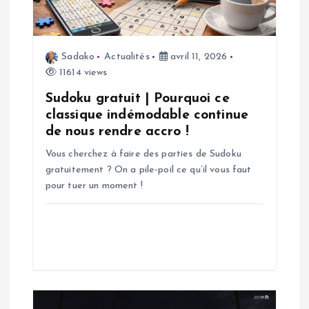
n
d
Sadako
Actualités
avril 11, 2026
11614 views
e
Sudoku gratuit | Pourquoi ce
classique indémodable continue
l
de nous rendre accro !
Vous cherchez à faire des parties de Sudoku
’
gratuitement ? On a pile-poil ce qu’il vous faut
pour tuer un moment !
a
r
t
i