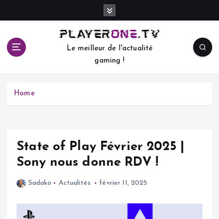
S
k
i
p
Le meilleur de l'actualité
t
gaming !
o
c
o
Home
n
t
e
n
t
State of Play Février 2025 |
Sony nous donne RDV !
Sadako
Actualités
février 11, 2025