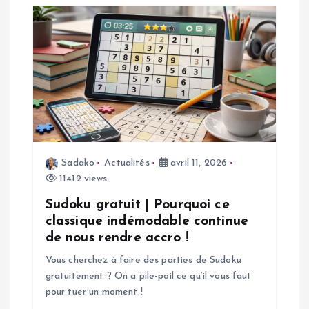
a
t
i
o
n
d
Sadako
Actualités
avril 11, 2026
11412 views
e
Sudoku gratuit | Pourquoi ce
classique indémodable continue
l
de nous rendre accro !
Vous cherchez à faire des parties de Sudoku
’
gratuitement ? On a pile-poil ce qu’il vous faut
pour tuer un moment !
a