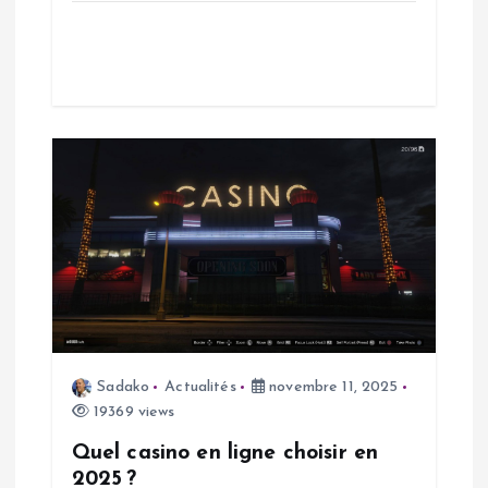
r
t
i
c
l
e
Sadako
Actualités
novembre 11, 2025
19369 views
Quel casino en ligne choisir en
2025 ?