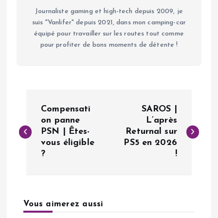
Journaliste gaming et high-tech depuis 2009, je
suis "Vanlifer" depuis 2021, dans mon camping-car
équipé pour travailler sur les routes tout comme
pour profiter de bons moments de détente !
N
Compensati
SAROS |
a
on panne
L’après
PSN | Êtes-
Returnal sur
vous éligible
PS5 en 2026
v
?
!
i
g
Vous aimerez aussi