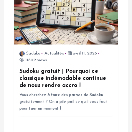
o
n
d
e
Sadako
Actualités
avril 11, 2026
l
11602 views
’
Sudoku gratuit | Pourquoi ce
classique indémodable continue
a
de nous rendre accro !
Vous cherchez à faire des parties de Sudoku
r
gratuitement ? On a pile-poil ce qu’il vous faut
pour tuer un moment !
t
i