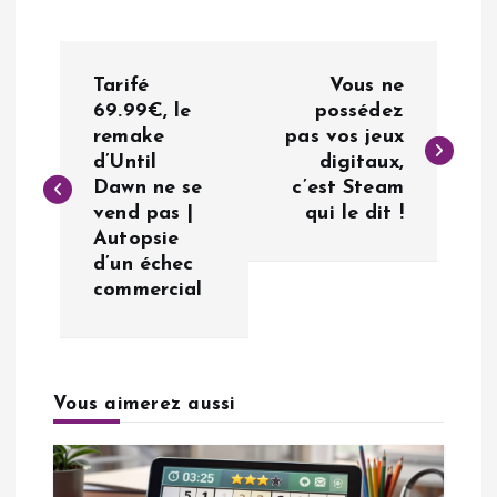
N
Tarifé
Vous ne
a
69.99€, le
possédez
remake
pas vos jeux
d’Until
digitaux,
v
Dawn ne se
c’est Steam
vend pas |
qui le dit !
i
Autopsie
d’un échec
g
commercial
a
t
Vous aimerez aussi
i