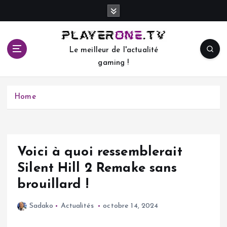
S
k
i
p
Le meilleur de l'actualité
t
gaming !
o
c
o
Home
n
t
e
n
t
Voici à quoi ressemblerait
Silent Hill 2 Remake sans
brouillard !
Sadako
Actualités
octobre 14, 2024