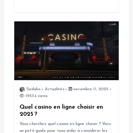
c
l
e
Sadako
Actualités
novembre 11, 2025
19534 views
Quel casino en ligne choisir en
2025 ?
Vous cherchez quel casino en ligne choisir ? Voici
un petit guide pour vous aider à considérer les