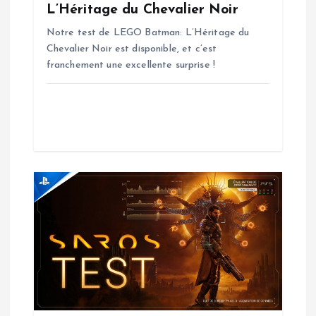
l
L’Héritage du Chevalier Noir
Notre test de LEGO Batman: L’Héritage du
’
Chevalier Noir est disponible, et c’est
franchement une excellente surprise !
a
r
t
i
c
l
e