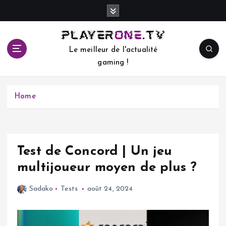
S
k
i
p
Le meilleur de l'actualité
t
gaming !
o
c
o
Home
n
t
e
n
t
Test de Concord | Un jeu
multijoueur moyen de plus ?
Sadako
Tests
août 24, 2024