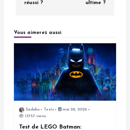
réussi ?
ultime ?
i
g
a
Vous aimerez aussi
t
i
o
n
d
Sadako
Tests
mai 28, 2026
13757 views
e
Test de LEGO Batman: