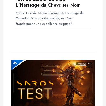
l
L’Héritage du Chevalier Noir
’
Notre test de LEGO Batman: L’Héritage du
Chevalier Noir est disponible, et c’est
a
franchement une excellente surprise !
r
t
i
c
l
e