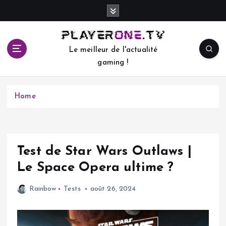
S
k
i
p
Le meilleur de l'actualité
t
gaming !
o
c
o
Home
n
t
e
n
t
Test de Star Wars Outlaws |
Le Space Opera ultime ?
Rainbow
Tests
août 26, 2024