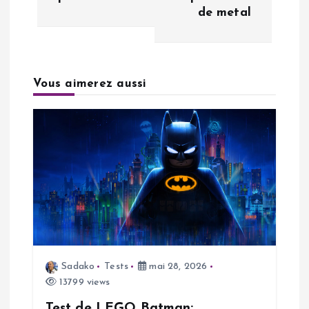
i
de metal
g
a
Vous aimerez aussi
t
i
o
n
d
Sadako
Tests
mai 28, 2026
e
13799 views
Test de LEGO Batman: