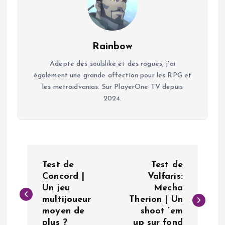
Rainbow
Adepte des soulslike et des rogues, j'ai
également une grande affection pour les RPG et
les metroidvanias. Sur PlayerOne TV depuis
2024.
N
Test de
Test de
a
Concord |
Valfaris:
Un jeu
Mecha
multijoueur
Therion | Un
v
moyen de
shoot ’em
plus ?
up sur fond