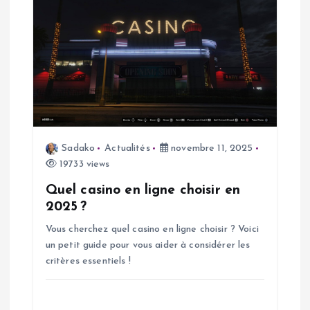
c
l
e
Sadako
Actualités
novembre 11, 2025
19733 views
Quel casino en ligne choisir en
2025 ?
Vous cherchez quel casino en ligne choisir ? Voici
un petit guide pour vous aider à considérer les
critères essentiels !