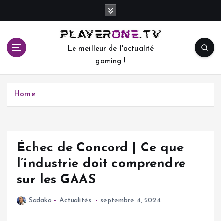
S
k
i
p
Le meilleur de l'actualité
t
gaming !
o
c
o
Home
n
t
e
n
t
Échec de Concord | Ce que
l’industrie doit comprendre
sur les GAAS
Sadako
Actualités
septembre 4, 2024