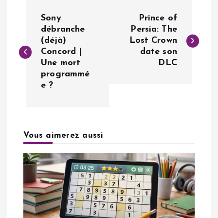
N
Sony
Prince of
a
débranche
Persia: The
(déjà)
Lost Crown
Concord |
date son
v
Une mort
DLC
programmé
i
e ?
g
a
Vous aimerez aussi
t
i
o