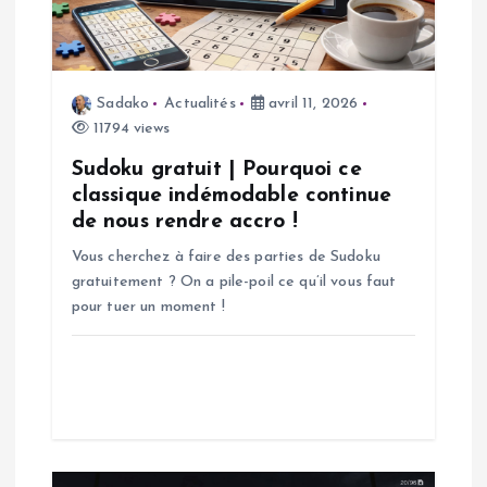
n
d
Sadako
Actualités
avril 11, 2026
e
11794 views
l
Sudoku gratuit | Pourquoi ce
classique indémodable continue
’
de nous rendre accro !
Vous cherchez à faire des parties de Sudoku
a
gratuitement ? On a pile-poil ce qu’il vous faut
pour tuer un moment !
r
t
i