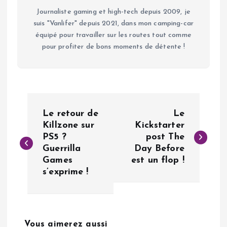
Journaliste gaming et high-tech depuis 2009, je
suis "Vanlifer" depuis 2021, dans mon camping-car
équipé pour travailler sur les routes tout comme
pour profiter de bons moments de détente !
N
Le retour de
Le
a
Killzone sur
Kickstarter
PS5 ?
post The
Guerrilla
Day Before
v
Games
est un flop !
s’exprime !
i
g
Vous aimerez aussi