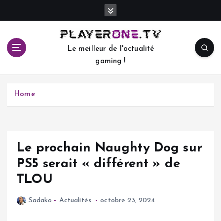
S
k
i
p
Le meilleur de l'actualité
t
gaming !
o
c
o
Home
n
t
e
n
t
Le prochain Naughty Dog sur
PS5 serait « différent » de
TLOU
Sadako
Actualités
octobre 23, 2024