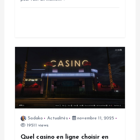
r
t
i
c
l
e
Sadako
Actualités
novembre 11, 2025
19511 views
Quel casino en ligne choisir en