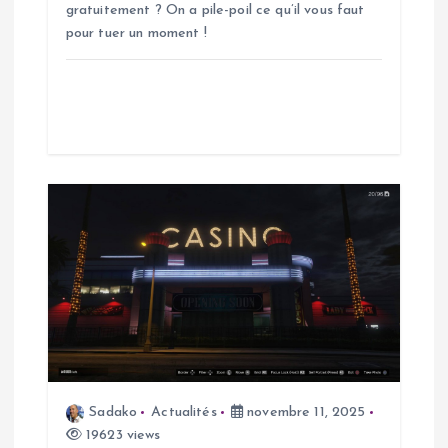
gratuitement ? On a pile-poil ce qu’il vous faut
a
pour tuer un moment !
r
t
i
c
l
e
Sadako
Actualités
novembre 11, 2025
19623 views