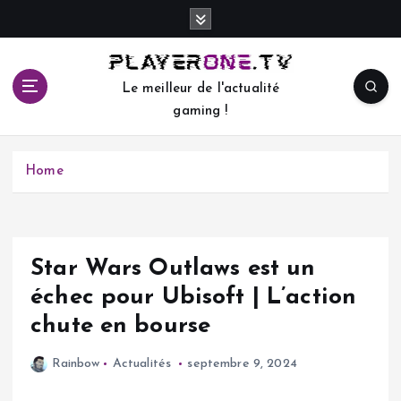
S
k
i
p
Le meilleur de l'actualité
t
gaming !
o
c
o
Home
n
t
e
n
t
Star Wars Outlaws est un
échec pour Ubisoft | L’action
chute en bourse
Rainbow
Actualités
septembre 9, 2024