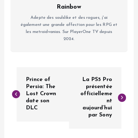
Rainbow
Adepte des soulslike et des rogues, j'ai
également une grande affection pour les RPG et
les metroidvanias. Sur PlayerOne TV depuis
2024.
N
Prince of
La PS5 Pro
a
Persia: The
présentée
Lost Crown
officielleme
date son
nt
v
DLC
aujourd’hui
par Sony
i
g