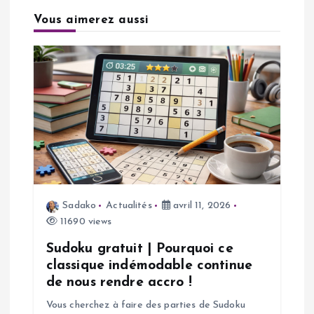
a
Vous aimerez aussi
t
i
o
n
d
Sadako
Actualités
avril 11, 2026
11690 views
e
Sudoku gratuit | Pourquoi ce
l
classique indémodable continue
de nous rendre accro !
’
Vous cherchez à faire des parties de Sudoku