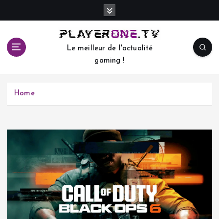
S
k
i
p
Le meilleur de l'actualité
t
gaming !
o
c
o
Home
n
t
e
n
t