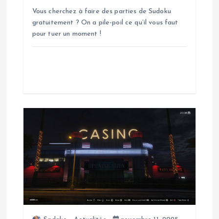
a
Vous cherchez à faire des parties de Sudoku
gratuitement ? On a pile-poil ce qu’il vous faut
r
pour tuer un moment !
t
i
c
l
e