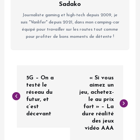
Sadako
Journaliste gaming et high-tech depuis 2009, je
suis "Vanlifer" depuis 2021, dans mon camping-car
équipé pour travailler sur les routes tout comme
pour profiter de bons moments de détente !
N
5G – On a
« Si vous
a
testé le
aimez un
réseau du
jeu, achetez-
futur, et
le au prix
v
c’est
fort » – La
décevant
dure réalité
i
des jeux
vidéo AAA
g