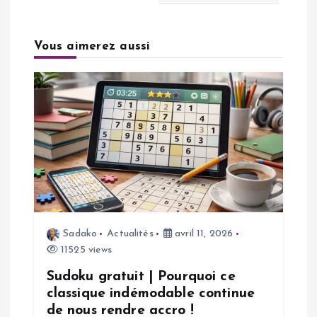
a
Vous aimerez aussi
t
i
o
n
d
e
Sadako
Actualités
avril 11, 2026
11525 views
l
Sudoku gratuit | Pourquoi ce
’
classique indémodable continue
de nous rendre accro !