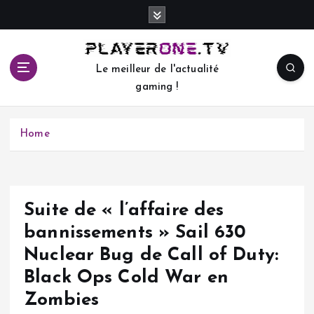
S
k
i
p
Le meilleur de l'actualité
t
gaming !
o
c
o
Home
n
t
e
n
t
Suite de « l’affaire des
bannissements » Sail 630
Nuclear Bug de Call of Duty:
Black Ops Cold War en
Zombies