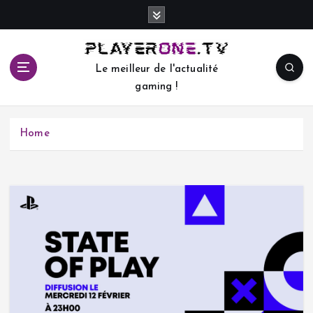
S
k
i
p
Le meilleur de l'actualité
t
gaming !
o
c
o
Home
n
t
e
n
t