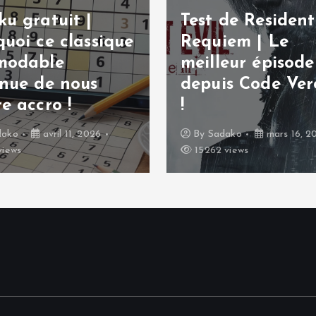
u gratuit |
Test de Resident 
uoi ce classique
Requiem | Le
modable
meilleur épisode
inue de nous
depuis Code Ver
e accro !
!
dako
avril 11, 2026
By
Sadako
mars 16, 2
views
15262 views