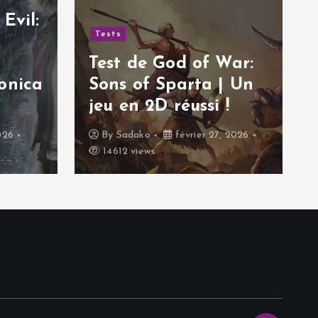
Evil:
Tests
Test de God of War:
onica
Sons of Sparta | Un
jeu en 2D réussi !
026
By
Sadako
février 27, 2026
14612 views