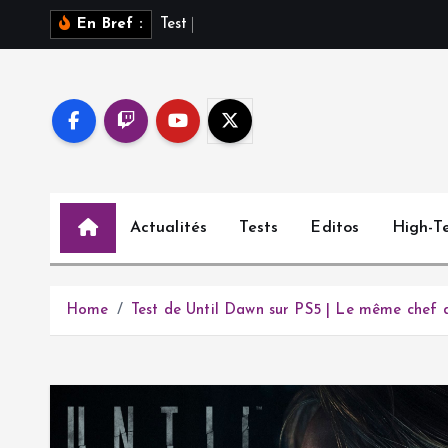
S
T
e
s
t
d
e
S
a
En Bref :
k
i
p
t
o
c
o
Actualités
Tests
Editos
High-T
n
t
e
n
Home
Test de Until Dawn sur PS5 | Le même chef d
t