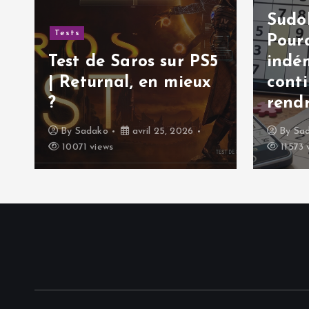
Sudok
Tests
Pourq
Test de Saros sur PS5
indé
| Returnal, en mieux
cont
?
rendr
By
Sadako
avril 25, 2026
By
Sa
10071 views
11573 