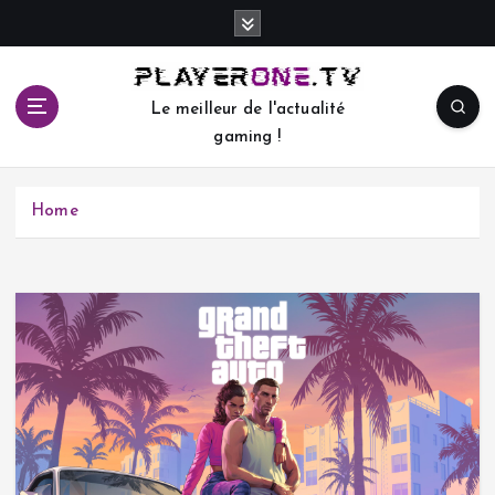
S
k
i
p
Le meilleur de l'actualité
t
gaming !
o
c
o
Home
n
t
e
n
t