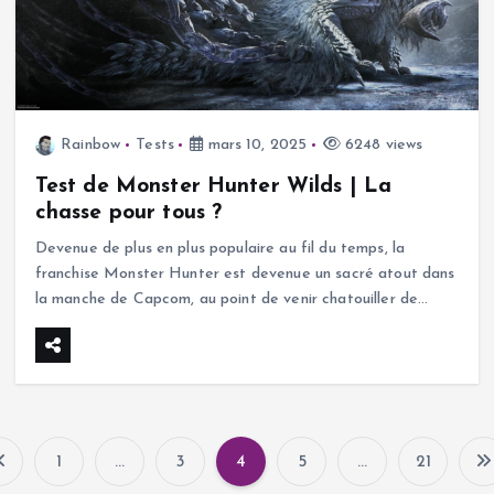
Rainbow
Tests
mars 10, 2025
6248 views
Test de Monster Hunter Wilds | La
chasse pour tous ?
Devenue de plus en plus populaire au fil du temps, la
franchise Monster Hunter est devenue un sacré atout dans
la manche de Capcom, au point de venir chatouiller de…
1
…
3
4
5
…
21
P