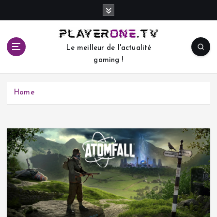
S
k
i
p
Le meilleur de l'actualité
t
gaming !
o
c
o
Home
n
t
e
n
t