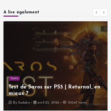
a
A lire également
g
i
n
a
t
Actualité
Sudoku
i
e Saros sur PS5 | Returnal, en
classi
o
 ?
nous r
ako
avril 25, 2026
10047 views
By
Sad
n