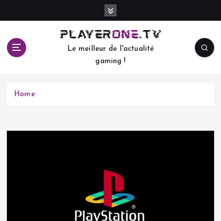
S
k
i
p
Le meilleur de l'actualité
t
gaming !
o
c
o
Home
n
t
e
n
t