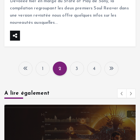
Dévoilée hier en marge du State of Play de Sony, la
compilation regroupant les deux premiers Soul Reaver dans
une version revisitée nous offre quelques infos sur les
nouveautés auxquelles…
1
2
3
4
P
a
A lire également
g
i
n