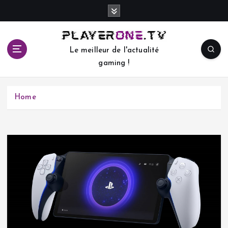
S
k
i
p
Le meilleur de l'actualité
t
gaming !
o
c
o
Home
n
t
e
n
t