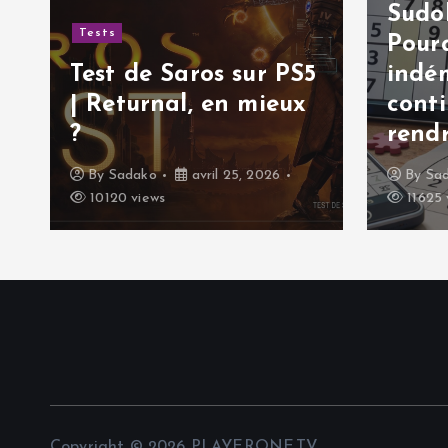
Sudok
Tests
Pourq
Test de Saros sur PS5
indé
| Returnal, en mieux
cont
?
rendr
By
Sadako
avril 25, 2026
By
Sa
10120 views
11625 
Copyright © 2026 PLAYERONE.TV