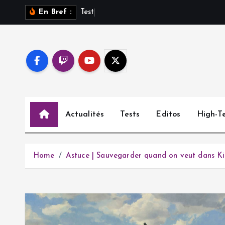
S
T
e
s
t
d
e
En Bref :
k
i
p
t
o
c
o
Actualités
Tests
Editos
High-T
n
t
e
n
Home
Astuce | Sauvegarder quand on veut dans K
t