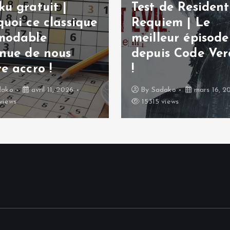
u gratuit |
Test de Resident 
uoi ce classique
Requiem | Le
modable
meilleur épisode
inue de nous
depuis Code Ver
e accro !
!
dako
avril 11, 2026
By
Sadako
mars 16, 2
views
15315 views