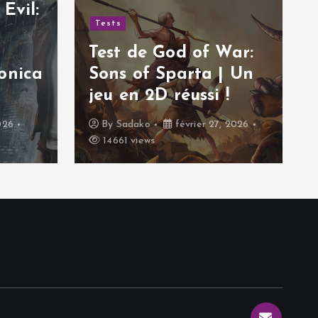
Evil:
Tests
Test de God of War:
onica
Sons of Sparta | Un
jeu en 2D réussi !
026
By
Sadako
février 27, 2026
14661 views