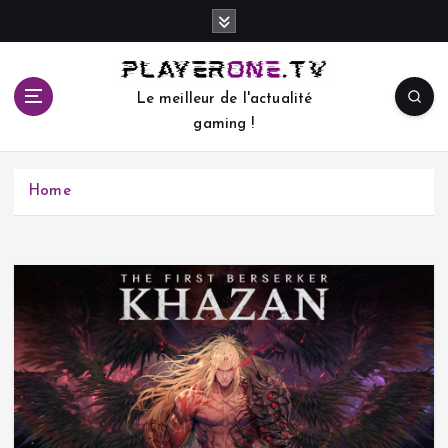
S
k
i
p
Le meilleur de l'actualité
t
gaming !
o
c
o
Home
n
t
e
n
t