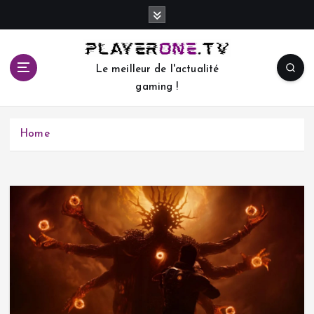
S
k
i
p
Le meilleur de l'actualité
t
gaming !
o
c
o
Home
n
t
e
n
t