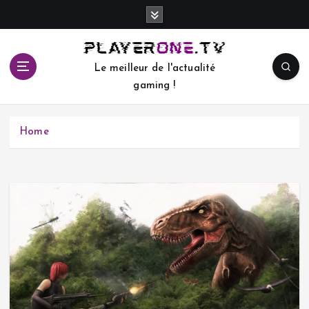
S
k
i
p
Le meilleur de l'actualité
t
gaming !
o
c
o
Home
n
t
e
n
t