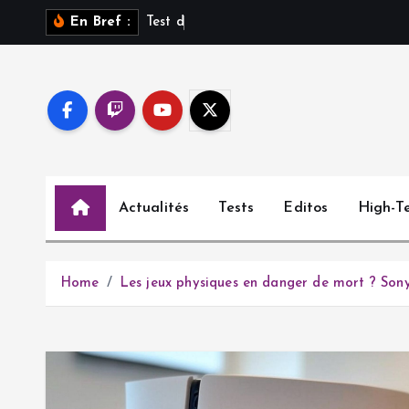
S
T
e
s
t
d
e
S
En Bref :
k
i
p
t
o
c
o
Actualités
Tests
Editos
High-T
n
t
e
n
Home
Les jeux physiques en danger de mort ? Sony
t