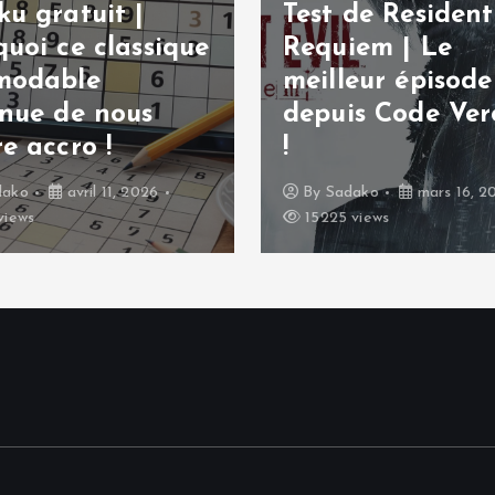
u gratuit |
Test de Resident 
uoi ce classique
Requiem | Le
modable
meilleur épisode
inue de nous
depuis Code Ver
e accro !
!
dako
avril 11, 2026
By
Sadako
mars 16, 2
views
15225 views