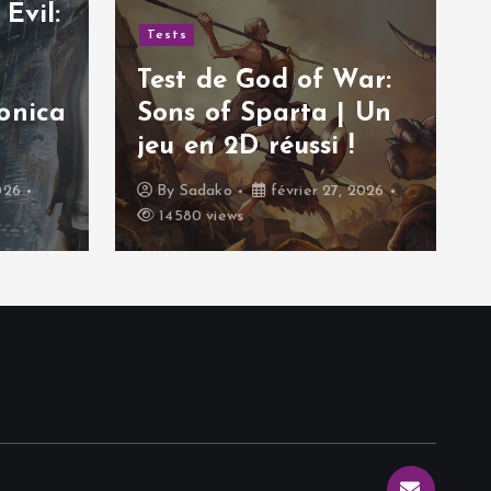
Evil:
Tests
Test de God of War:
onica
Sons of Sparta | Un
jeu en 2D réussi !
026
By
Sadako
février 27, 2026
14580 views