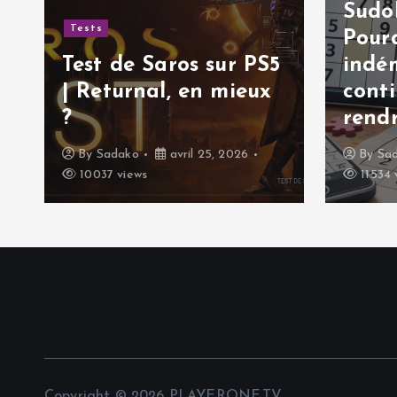
Sudok
Tests
Pourq
Test de Saros sur PS5
indé
| Returnal, en mieux
cont
?
rendr
By
Sadako
avril 25, 2026
By
Sa
10037 views
11534 
Copyright © 2026 PLAYERONE.TV