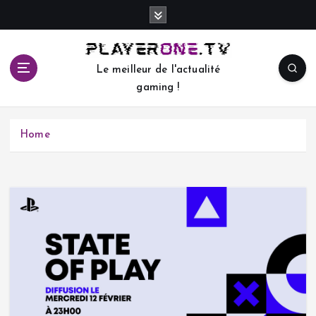
S
k
i
p
Le meilleur de l'actualité
t
gaming !
o
c
o
Home
n
t
e
n
t