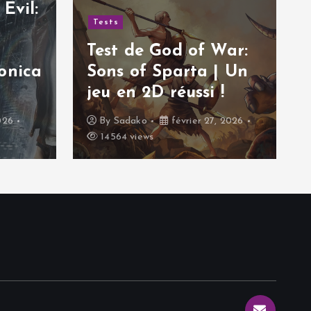
Evil:
Tests
Test de God of War:
onica
Sons of Sparta | Un
jeu en 2D réussi !
026
By
Sadako
février 27, 2026
14564 views