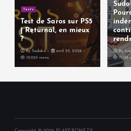
Sudok
Tests
Pourq
Test de Saros sur PS5
indé
| Returnal, en mieux
cont
?
rendr
By
Sadako
avril 25, 2026
By
Sa
10023 views
11518 
Copyright © 2026 PLAYERONE.TV