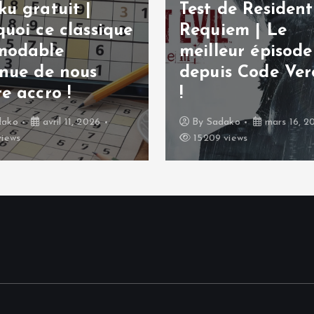
u gratuit |
Test de Resident 
uoi ce classique
Requiem | Le
modable
meilleur épisode
inue de nous
depuis Code Ver
e accro !
!
dako
avril 11, 2026
By
Sadako
mars 16, 2
views
15209 views