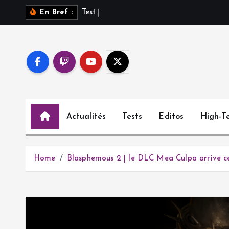
S
T
e
s
t
d
e
En Bref :
k
i
p
t
o
c
o
Actualités
Tests
Editos
High-T
n
t
e
n
Home
Blasphemous 2 | le DLC Mea Culpa arrive ce 
t