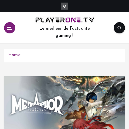
S
k
i
p
Le meilleur de l'actualité
t
gaming !
o
c
o
Home
n
t
e
n
t