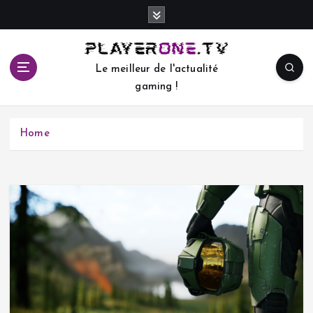
S
k
i
p
Le meilleur de l'actualité
t
gaming !
o
c
o
Home
n
t
e
n
t