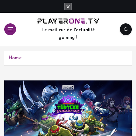
S
k
i
p
Le meilleur de l'actualité
t
gaming !
o
c
o
Home
n
t
e
n
t