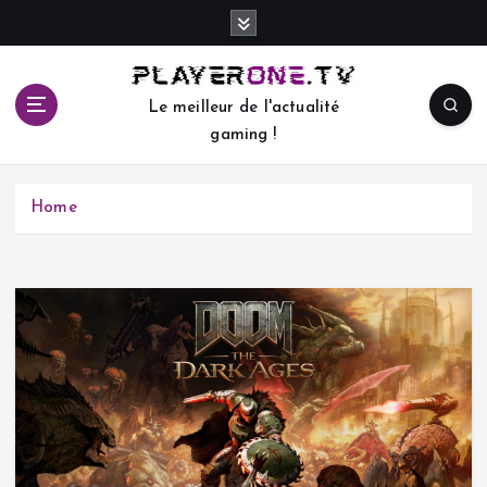
S
k
i
p
Le meilleur de l'actualité
t
gaming !
o
c
o
Home
n
t
e
n
t