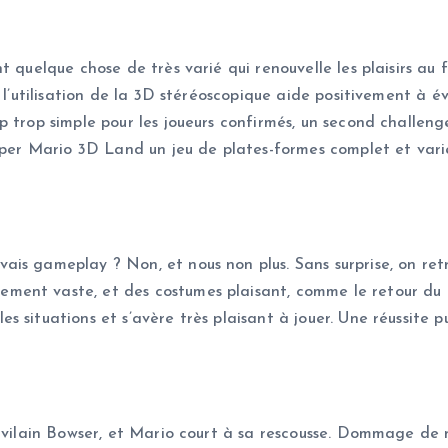
t quelque chose de très varié qui renouvelle les plaisirs au
 l’utilisation de la 3D stéréoscopique aide positivement à é
 trop simple pour les joueurs confirmés, un second challeng
Super Mario 3D Land un jeu de plates-formes complet et vari
is gameplay ? Non, et nous non plus. Sans surprise, on ret
ent vaste, et des costumes plaisant, comme le retour du T
 situations et s’avère très plaisant à jouer. Une réussite p
e vilain Bowser, et Mario court à sa rescousse. Dommage de n