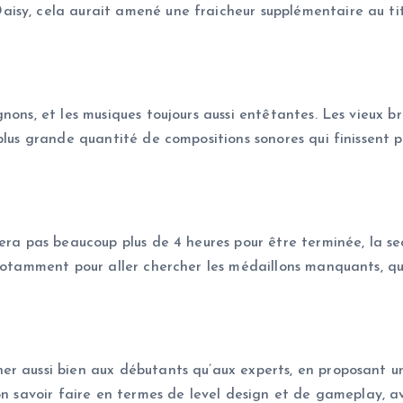
sy, cela aurait amené une fraicheur supplémentaire au titr
nons, et les musiques toujours aussi entêtantes. Les vieux br
plus grande quantité de compositions sonores qui finissent pa
mera pas beaucoup plus de 4 heures pour être terminée, la s
 notamment pour aller chercher les médaillons manquants, q
r aussi bien aux débutants qu’aux experts, en proposant un
on savoir faire en termes de level design et de gameplay, a