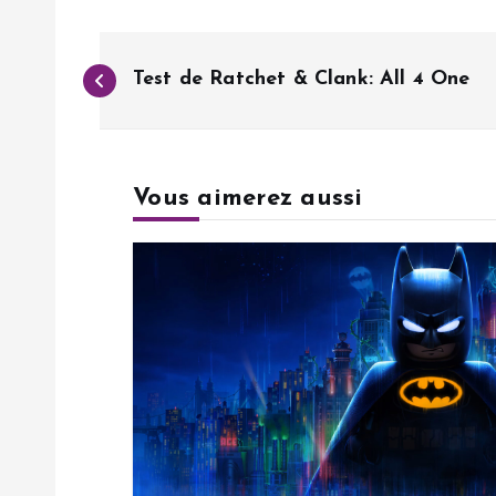
N
Test de Ratchet & Clank: All 4 One
a
v
Vous aimerez aussi
i
g
a
t
i