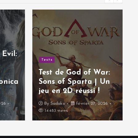
Evil:
Tests
Test de God of War:
onica
Sons of Sparta | Un
jeu en 2D réussi !
026
By
Sadako
février 27, 2026
14483 views