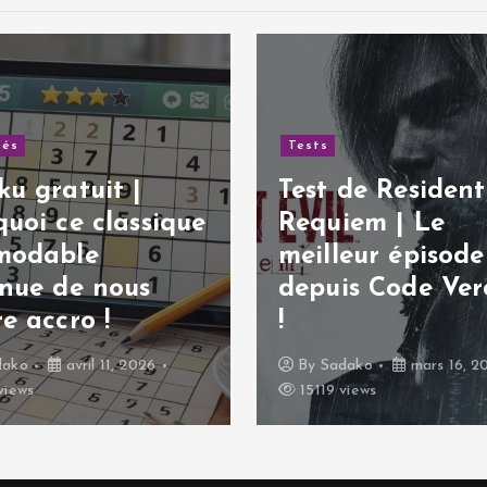
tés
Tests
u gratuit |
Test de Resident 
uoi ce classique
Requiem | Le
modable
meilleur épisode
inue de nous
depuis Code Ver
e accro !
!
dako
avril 11, 2026
By
Sadako
mars 16, 2
views
15119 views