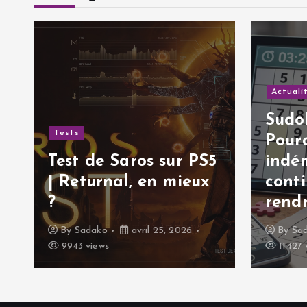
t
i
Actuali
c
Sudok
Tests
Pourq
l
Test de Saros sur PS5
indé
| Returnal, en mieux
cont
e
?
rendr
By
Sadako
avril 25, 2026
By
Sa
9943 views
11427 