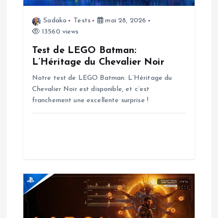
o
n
Sadako
Tests
mai 28, 2026
13560 views
d
Test de LEGO Batman:
L’Héritage du Chevalier Noir
e
Notre test de LEGO Batman: L’Héritage du
Chevalier Noir est disponible, et c’est
l
franchement une excellente surprise !
’
a
r
t
i