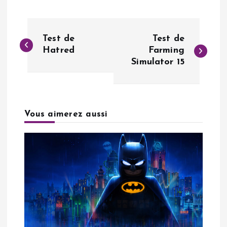
N
Test de
Test de
a
Hatred
Farming
Simulator 15
v
i
Vous aimerez aussi
g
a
t
i