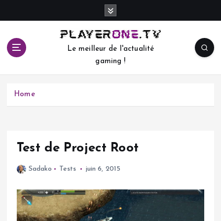
S
k
i
p
Le meilleur de l'actualité
t
gaming !
o
c
o
Home
n
t
e
n
t
Test de Project Root
Sadako
Tests
juin 6, 2015