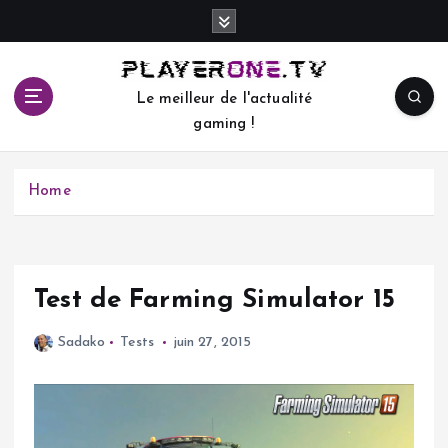
S
k
i
p
Le meilleur de l'actualité
t
gaming !
o
c
o
Home
n
t
e
n
t
Test de Farming Simulator 15
Sadako
Tests
juin 27, 2015