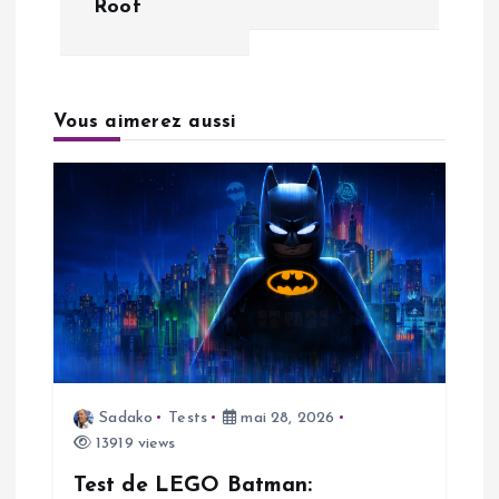
Root
v
i
Vous aimerez aussi
g
a
t
i
o
n
Sadako
Tests
mai 28, 2026
13919 views
d
Test de LEGO Batman: