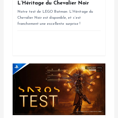
L’Héritage du Chevalier Noir
e
Notre test de LEGO Batman: L’Héritage du
Chevalier Noir est disponible, et c’est
l
franchement une excellente surprise !
’
a
r
t
i
c
l