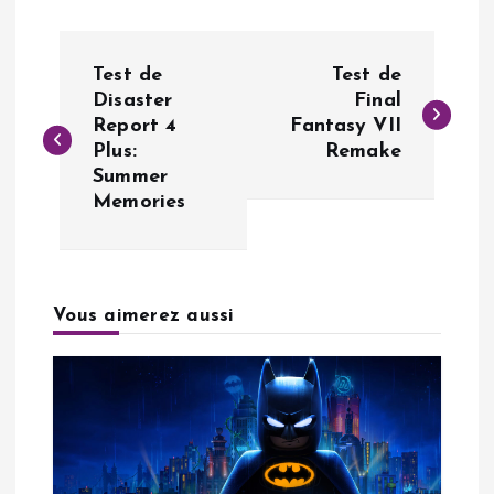
N
Test de
Test de
a
Disaster
Final
Report 4
Fantasy VII
Plus:
Remake
v
Summer
Memories
i
g
a
Vous aimerez aussi
t
i
o