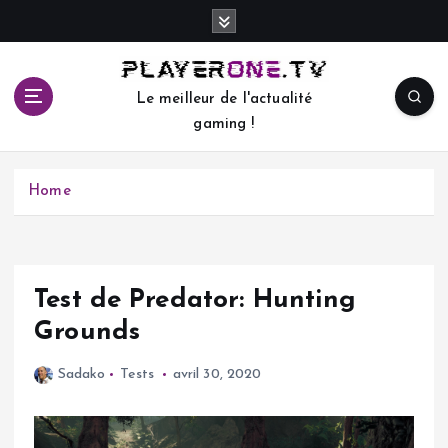
S
k
i
p
Le meilleur de l'actualité
t
gaming !
o
c
o
Home
n
t
e
n
t
Test de Predator: Hunting
Grounds
Sadako
Tests
avril 30, 2020