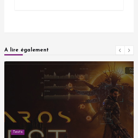
A lire également
Actu
s
Sud