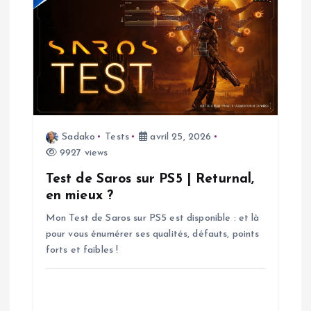
c
l
e
Sadako
Tests
avril 25, 2026
9927 views
Test de Saros sur PS5 | Returnal,
en mieux ?
Mon Test de Saros sur PS5 est disponible : et là
pour vous énumérer ses qualités, défauts, points
forts et faibles !