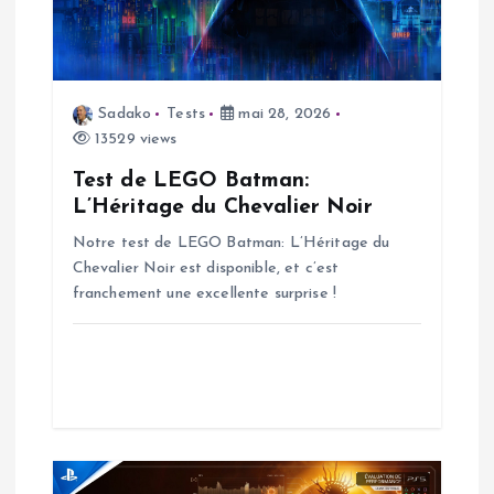
n
d
Sadako
Tests
mai 28, 2026
13529 views
e
Test de LEGO Batman:
l
L’Héritage du Chevalier Noir
Notre test de LEGO Batman: L’Héritage du
’
Chevalier Noir est disponible, et c’est
franchement une excellente surprise !
a
r
t
i