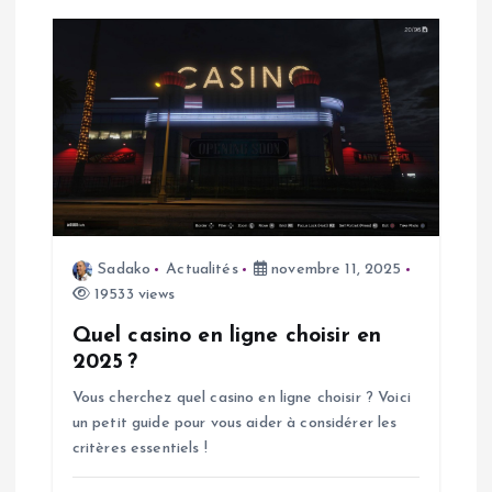
c
l
e
Sadako
Actualités
novembre 11, 2025
19533 views
Quel casino en ligne choisir en
2025 ?
Vous cherchez quel casino en ligne choisir ? Voici
un petit guide pour vous aider à considérer les
critères essentiels !