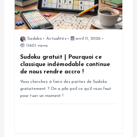
n
d
e
Sadako
Actualités
avril 11, 2026
11601 views
l
Sudoku gratuit | Pourquoi ce
’
classique indémodable continue
de nous rendre accro !
a
Vous cherchez à faire des parties de Sudoku
gratuitement ? On a pile-poil ce qu’il vous faut
r
pour tuer un moment !
t
i