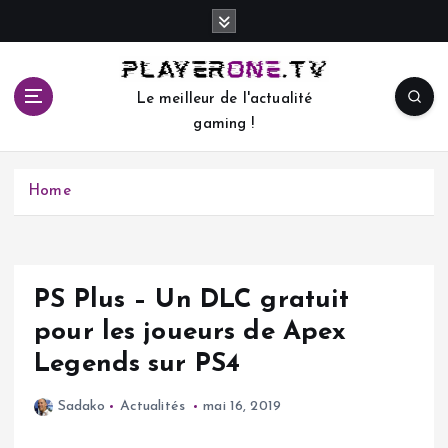
S
k
i
p
Le meilleur de l'actualité
t
gaming !
o
c
o
Home
n
t
e
n
t
PS Plus – Un DLC gratuit
pour les joueurs de Apex
Legends sur PS4
Sadako
Actualités
mai 16, 2019