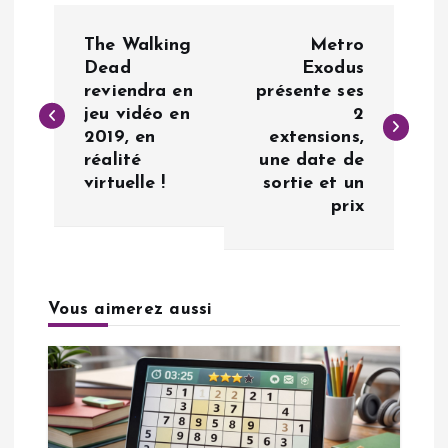
N
The Walking
Metro
a
Dead
Exodus
reviendra en
présente ses
jeu vidéo en
2
v
2019, en
extensions,
réalité
une date de
i
virtuelle !
sortie et un
prix
g
a
Vous aimerez aussi
t
i
o