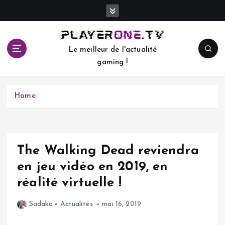
S
k
i
p
Le meilleur de l'actualité
t
gaming !
o
c
o
Home
n
t
e
n
t
The Walking Dead reviendra
en jeu vidéo en 2019, en
réalité virtuelle !
Sadako
Actualités
mai 16, 2019