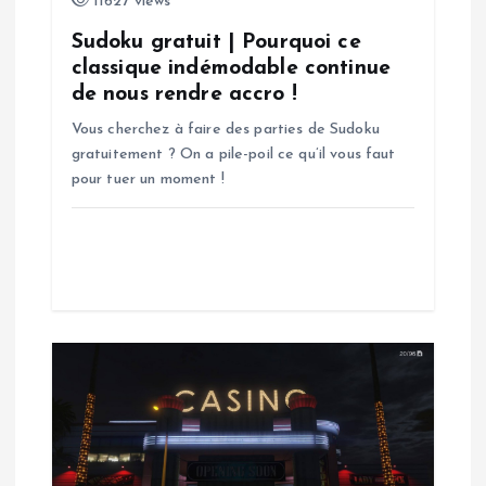
11627 views
l
Sudoku gratuit | Pourquoi ce
classique indémodable continue
’
de nous rendre accro !
Vous cherchez à faire des parties de Sudoku
a
gratuitement ? On a pile-poil ce qu’il vous faut
pour tuer un moment !
r
t
i
c
l
e