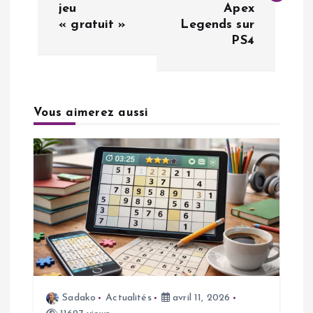
v
jeu
Apex
« gratuit »
Legends sur
i
PS4
g
a
Vous aimerez aussi
t
i
o
n
d
Sadako
Actualités
avril 11, 2026
e