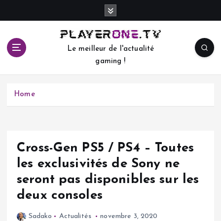
S
k
i
p
Le meilleur de l'actualité
t
gaming !
o
c
o
Home
n
t
e
n
t
Cross-Gen PS5 / PS4 – Toutes
les exclusivités de Sony ne
seront pas disponibles sur les
deux consoles
Sadako
Actualités
novembre 3, 2020