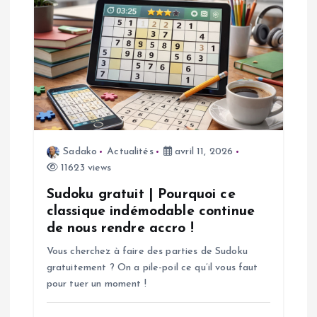
i
o
n
d
e
Sadako
Actualités
avril 11, 2026
11623 views
l
Sudoku gratuit | Pourquoi ce
’
classique indémodable continue
de nous rendre accro !
a
Vous cherchez à faire des parties de Sudoku
gratuitement ? On a pile-poil ce qu’il vous faut
r
pour tuer un moment !