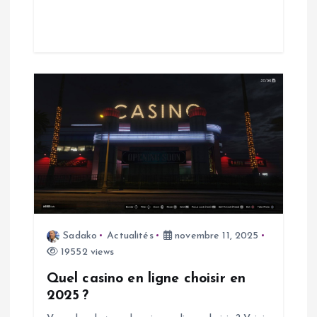
t
i
c
l
e
Sadako
Actualités
novembre 11, 2025
19552 views
Quel casino en ligne choisir en
2025 ?