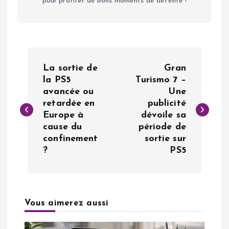
pour profiter de bons moments de détente !
N
La sortie de
Gran
a
la PS5
Turismo 7 –
avancée ou
Une
retardée en
publicité
v
Europe à
dévoile sa
cause du
période de
i
confinement
sortie sur
?
PS5
g
a
Vous aimerez aussi
t