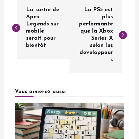
N
La sortie de
La PS5 est
a
Apex
plus
Legends sur
performante
mobile
que la Xbox
v
serait pour
Series X
bientôt
selon les
i
développeur
s
g
a
Vous aimerez aussi
t
i
o