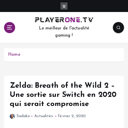
S
k
i
p
Le meilleur de l'actualité
t
gaming !
o
c
o
Home
n
t
e
n
t
Zelda: Breath of the Wild 2 –
Une sortie sur Switch en 2020
qui serait compromise
Sadako
Actualités
février 2, 2020