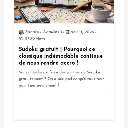
n
d
e
Sadako
Actualités
avril 11, 2026
11700 views
l
Sudoku gratuit | Pourquoi ce
’
classique indémodable continue
de nous rendre accro !
a
Vous cherchez à faire des parties de Sudoku
gratuitement ? On a pile-poil ce qu’il vous faut
r
pour tuer un moment !
t
i