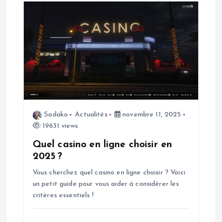
c
l
e
Sadako
Actualités
novembre 11, 2025
19631 views
Quel casino en ligne choisir en
2025 ?
Vous cherchez quel casino en ligne choisir ? Voici
un petit guide pour vous aider à considérer les
critères essentiels !