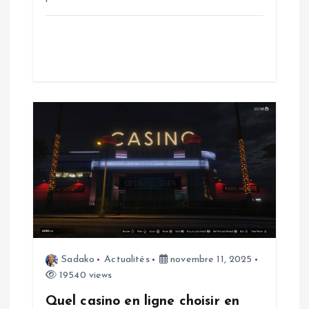
t
i
c
l
e
Sadako
Actualités
novembre 11, 2025
19540 views
Quel casino en ligne choisir en