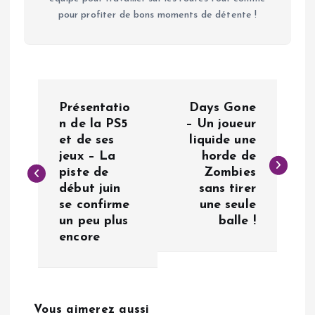
pour profiter de bons moments de détente !
N
Présentatio
Days Gone
a
n de la PS5
– Un joueur
et de ses
liquide une
jeux – La
horde de
v
piste de
Zombies
début juin
sans tirer
i
se confirme
une seule
un peu plus
balle !
g
encore
a
t
Vous aimerez aussi