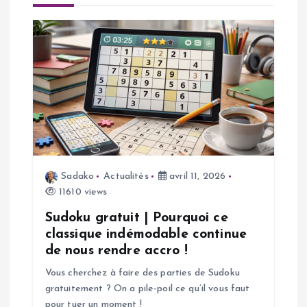
i
o
n
d
e
Sadako
Actualités
avril 11, 2026
l
11610 views
’
Sudoku gratuit | Pourquoi ce
classique indémodable continue
a
de nous rendre accro !
Vous cherchez à faire des parties de Sudoku
r
gratuitement ? On a pile-poil ce qu’il vous faut
pour tuer un moment !