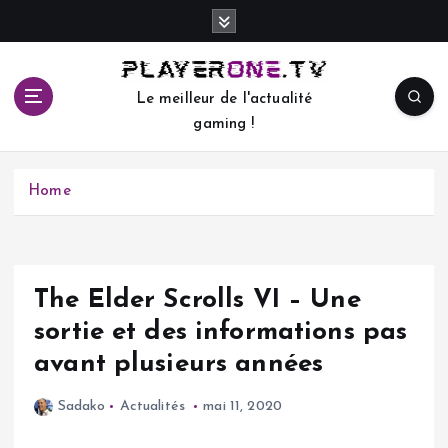
S
k
i
p
Le meilleur de l'actualité
t
gaming !
o
c
o
Home
n
t
e
n
t
The Elder Scrolls VI – Une
sortie et des informations pas
avant plusieurs années
Sadako
Actualités
mai 11, 2020