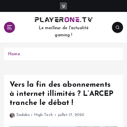
S
k
i
p
Le meilleur de l'actualité
t
gaming !
o
c
o
Home
n
t
e
n
t
Vers la fin des abonnements
à internet illimités ? L’ARCEP
tranche le débat !
Sadako
High-Tech
juillet 17, 2020