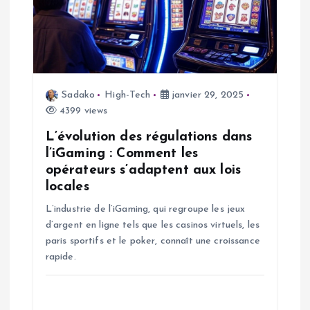
d
e
l
Sadako
High-Tech
janvier 29, 2025
4399 views
’
L’évolution des régulations dans
a
l’iGaming : Comment les
opérateurs s’adaptent aux lois
r
locales
L’industrie de l’iGaming, qui regroupe les jeux
t
d’argent en ligne tels que les casinos virtuels, les
paris sportifs et le poker, connaît une croissance
i
rapide.
c