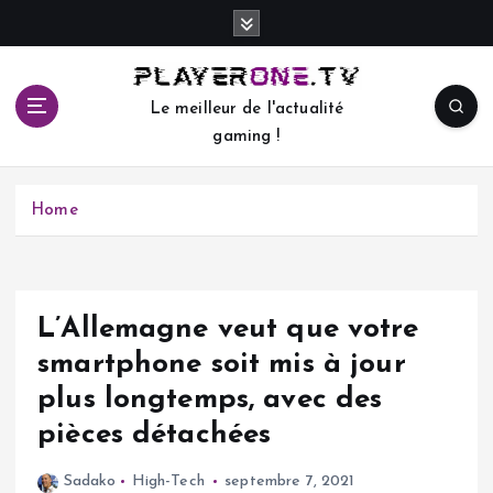
S
k
i
p
Le meilleur de l'actualité
t
gaming !
o
c
o
Home
n
t
e
n
t
L’Allemagne veut que votre
smartphone soit mis à jour
plus longtemps, avec des
pièces détachées
Sadako
High-Tech
septembre 7, 2021