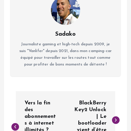
Sadako
Journaliste gaming et high-tech depuis 2009, je
suis "Vanlifer" depuis 2021, dans mon camping-car
équipé pour travailler sur les routes tout comme
pour profiter de bons moments de détente !
N
Vers la fin
BlackBerry
a
des
Key2 Unlock
abonnement
| Le
s à internet
bootloader
v
illimités ?
vient d’être