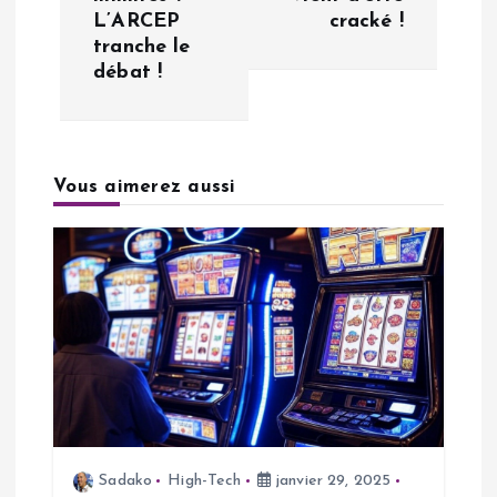
L’ARCEP
cracké !
i
tranche le
débat !
g
a
Vous aimerez aussi
t
i
o
n
d
e
Sadako
High-Tech
janvier 29, 2025