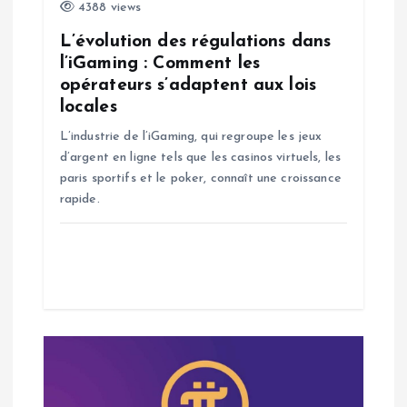
4388 views
l
L’évolution des régulations dans
’
l’iGaming : Comment les
opérateurs s’adaptent aux lois
a
locales
L’industrie de l’iGaming, qui regroupe les jeux
r
d’argent en ligne tels que les casinos virtuels, les
paris sportifs et le poker, connaît une croissance
t
rapide.
i
c
l
e