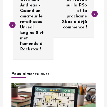
a
Andreas –
sur la PS6
Quand un
et la
amateur le
prochaine
v
refait sous
Xbox a déjà
Unreal
commencé !
i
Engine 5 et
met
g
l’amende à
Rockstar !
a
t
Vous aimerez aussi
i
o
n