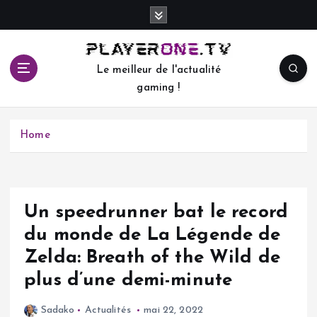
S
k
i
p
Le meilleur de l'actualité
t
gaming !
o
c
o
Home
n
t
e
n
t
Un speedrunner bat le record
du monde de La Légende de
Zelda: Breath of the Wild de
plus d’une demi-minute
Sadako
Actualités
mai 22, 2022