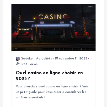
l
e
Sadako
Actualités
novembre 11, 2025
19631 views
Quel casino en ligne choisir en
2025 ?
Vous cherchez quel casino en ligne choisir ? Voici
un petit guide pour vous aider à considérer les
critères essentiels !