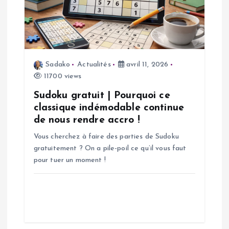
d
e
l
Sadako
Actualités
avril 11, 2026
11700 views
’
Sudoku gratuit | Pourquoi ce
a
classique indémodable continue
de nous rendre accro !
r
Vous cherchez à faire des parties de Sudoku
gratuitement ? On a pile-poil ce qu’il vous faut
t
pour tuer un moment !
i
c