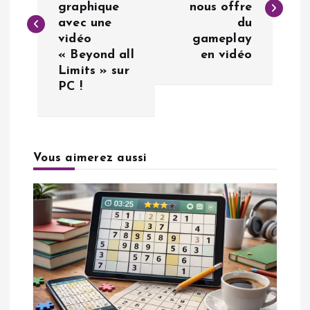
graphique
nous offre
v
avec une
du
vidéo
gameplay
i
« Beyond all
en vidéo
Limits » sur
g
PC !
a
t
Vous aimerez aussi
i
o
n
d