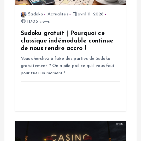
e
Sadako
Actualités
avril 11, 2026
l
11705 views
’
Sudoku gratuit | Pourquoi ce
classique indémodable continue
a
de nous rendre accro !
Vous cherchez à faire des parties de Sudoku
r
gratuitement ? On a pile-poil ce qu’il vous faut
pour tuer un moment !
t
i
c
l