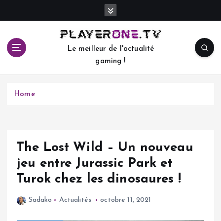
S
k
i
p
Le meilleur de l'actualité
t
gaming !
o
c
o
Home
n
t
e
n
t
The Lost Wild – Un nouveau
jeu entre Jurassic Park et
Turok chez les dinosaures !
Sadako
Actualités
octobre 11, 2021